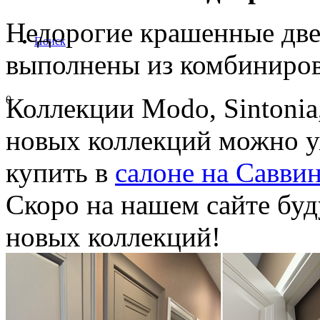
Недорогие крашенные двер
Поиск
выполнены из комбиниров
Коллекции Modo, Sintonia
0
новых коллекций можно у
купить в
салоне
на Савви
Скоро на нашем сайте буд
новых коллекций!