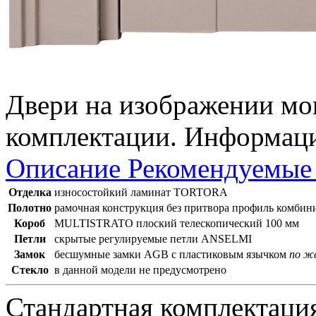
Двери на изображении мог
комплектации. Информаци
Описание
Рекомендуемые
Отделка
износостойкий ламинат TORTORA
Полотно
рамочная конструкция
без притвора
профиль комбин
Короб
MULTISTRATO плоский телескопический 100 мм
Петли
скрытые регулируемые петли ANSELMI
Замок
бесшумные замки AGB с пластиковым язычком
по ж
Стекло
в данной модели не предусмотрено
Стандартная комплектаци